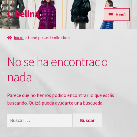
Cibelina
Ir
Ir
Menú
a
al
la
contenido
Inicio
navegación
Inicio
Hand picked collection
Blog
No se ha encontrado
Carrito
nada
Contact
Finalizar Compra
Parece que no hemos podido encontrar lo que estás
buscando. Quizá pueda ayudarte una búsqueda.
Lista de deseos
Buscar:
Mi cuenta