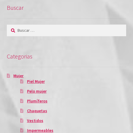
Privacy Policy
Buscar
Tienda
Buscar:
Categorias
Mujer
Piel Mujer
Pelo mujer
Plumíferos
Chaquetas
Vestidos
Impermeables